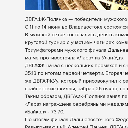
ДВГАФК-Полянка — победители мужского
С 11 по 14 июня во Владивостоке состоял
В мужской сетке состязались девять кома
круговой турнир с участием четырех кома
Триумфаторами мужского
финала Дальнев
матче противостояла «Лара» из Улан-Удэ.
ДВГАФК начал с нескольких промахов и сч
35:13 по итогам первой четверти. Вторая
же ДВГАФКУу, который присовокупил к раз
снайперские скиллы, набрав 26 очков, но н
Таким образом, ДВГАФК-Полянка занял пе
«Лара» награждена серебряными медалями
«Байкал» - 73:70.
По итогам финала Дальневосточного Фед
Разыгрывающий: Алексей Пачуев, ДВГАФ