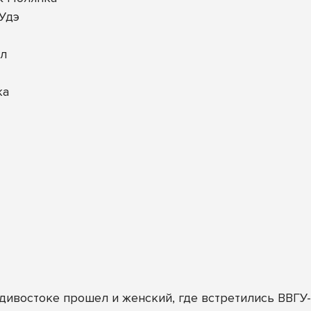
-Удэ
ал
ка
ивостоке прошел и женский, где встретились ВВГУ-А