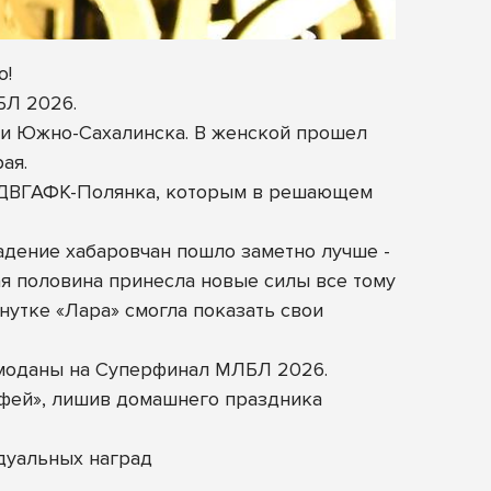
о!
БЛ 2026.
а и Южно-Сахалинска. В женской прошел
ая.
е ДВГАФК-Полянка, которым в решающем
адение хабаровчан пошло заметно лучше -
ая половина принесла новые силы все тому
нутке «Лара» смогла показать свои
емоданы на Суперфинал МЛБЛ 2026.
офей», лишив домашнего праздника
дуальных наград