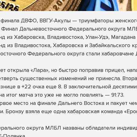
 финала ДВФО, ВВГУ-Акулы — триумфаторы женског
ся Финал Дальневосточного Федерального округа МЛ
нд из Хабаровска, Владивостока, Улан-Удэ, Магадан
нд из Владивостока, Хабаровска и Забайкальского кр
осточного Федерального округа стали хабаровчан
ет открыла «Лара», но быстро поправив прицел, нап
 четверть существенных изменений не принесла. Втор
нице в +22 очка еще 8. В заключительной десятими
а итог матча это уже не могло повлиять — 91:73.
рвое место на финале Дальнего Востока и пакует ч
. Бронзу взяла еще одна хабаровская команда «Ер
ерального округа МЛБЛ названы обладатели индиви
К-Полянка