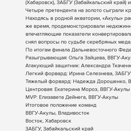
(Хабаровск), ЗАБГУ (Забайкальский край) 
Четыре претендента на золото сыграли кр
Находясь в родной акватории, «Акулы» ра
же время, продемонстрировали недюжинны
впечатляющие показатели конвертировали
снял вопросы по судьбе серебряных медал
По итогам финала Дальневосточного Фед
Разыгрывающая: Ольга Зайцева, ВВГУ-Ак
Атакующий защитник: Александра Ткаченк
Легкий форвард: Ирина Селезнева, ЗАБГУ
Тяжелый форвард: Надежда Дорошенко, В
Центровая: Екатерина Мороз, ВВГУ-Акулы
MVP: Елизавета Дейнега, ВВГУ-Акулы
Итоговое положение команд
ВВГУ-Акулы, Владивосток
Восток, Хабаровск
ЗАБГУ, Забайкальский край