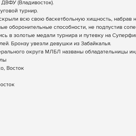
и ДВФУ (Владивосток).
уговой турнир.
скрыли всю свою баскетбольную хищность, набрав не
е оборонительные способности, не подпустив сопер
сь в золотые медали турнира и путевку на Суперфи
ей. Бронзу увезли девушки из Забайкалья.
ерального округа МЛБЛ названы обладательницы и
улы
о, Восток
осток